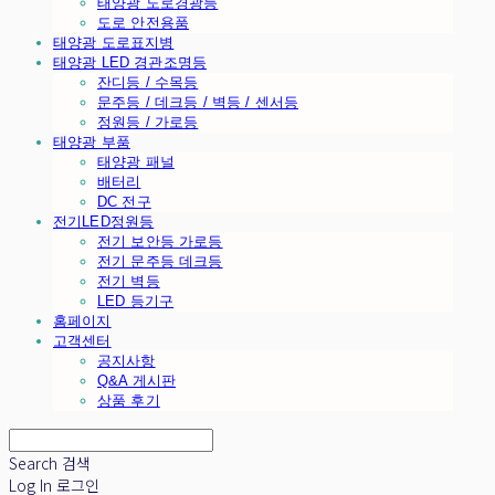
태양광 도로경광등
도로 안전용품
태양광 도로표지병
태양광 LED 경관조명등
잔디등 / 수목등
문주등 / 데크등 / 벽등 / 센서등
정원등 / 가로등
태양광 부품
태양광 패널
배터리
DC 전구
전기LED정원등
전기 보안등 가로등
전기 문주등 데크등
전기 벽등
LED 등기구
홈페이지
고객센터
공지사항
Q&A 게시판
상품 후기
Search
검색
Log In
로그인