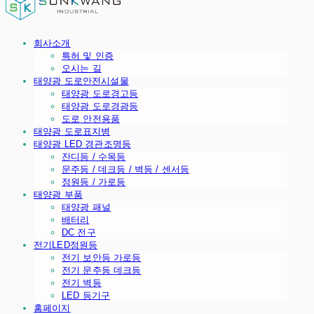
회사소개
특허 및 인증
오시는 길
태양광 도로안전시설물
태양광 도로경고등
태양광 도로경광등
도로 안전용품
태양광 도로표지병
태양광 LED 경관조명등
잔디등 / 수목등
문주등 / 데크등 / 벽등 / 센서등
정원등 / 가로등
태양광 부품
태양광 패널
배터리
DC 전구
전기LED정원등
전기 보안등 가로등
전기 문주등 데크등
전기 벽등
LED 등기구
홈페이지