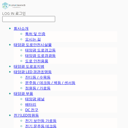
LOG IN
로그인
회사소개
특허 및 인증
오시는 길
태양광 도로안전시설물
태양광 도로경고등
태양광 도로경광등
도로 안전용품
태양광 도로표지병
태양광 LED 경관조명등
잔디등 / 수목등
문주등 / 데크등 / 벽등 / 센서등
정원등 / 가로등
태양광 부품
태양광 패널
배터리
DC 전구
전기LED정원등
전기 보안등 가로등
전기 문주등 데크등