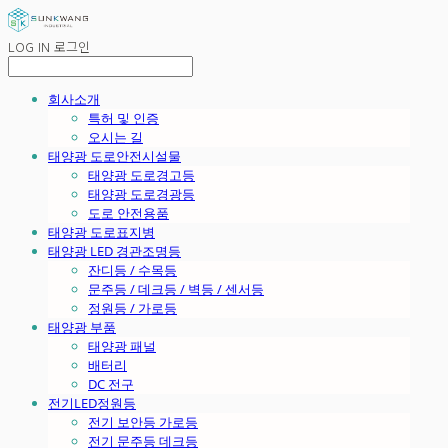
LOG IN
로그인
회사소개
특허 및 인증
오시는 길
태양광 도로안전시설물
태양광 도로경고등
태양광 도로경광등
도로 안전용품
태양광 도로표지병
태양광 LED 경관조명등
잔디등 / 수목등
문주등 / 데크등 / 벽등 / 센서등
정원등 / 가로등
태양광 부품
태양광 패널
배터리
DC 전구
전기LED정원등
전기 보안등 가로등
전기 문주등 데크등