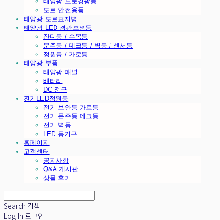
태양광 도로경광등
도로 안전용품
태양광 도로표지병
태양광 LED 경관조명등
잔디등 / 수목등
문주등 / 데크등 / 벽등 / 센서등
정원등 / 가로등
태양광 부품
태양광 패널
배터리
DC 전구
전기LED정원등
전기 보안등 가로등
전기 문주등 데크등
전기 벽등
LED 등기구
홈페이지
고객센터
공지사항
Q&A 게시판
상품 후기
Search
검색
Log In
로그인