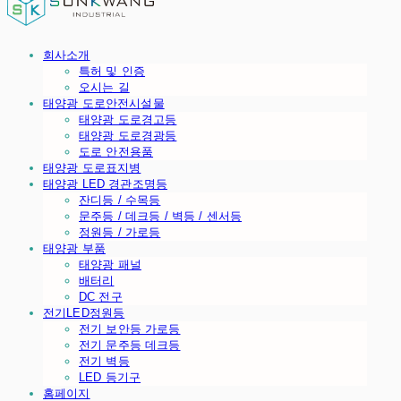
회사소개
특허 및 인증
오시는 길
태양광 도로안전시설물
태양광 도로경고등
태양광 도로경광등
도로 안전용품
태양광 도로표지병
태양광 LED 경관조명등
잔디등 / 수목등
문주등 / 데크등 / 벽등 / 센서등
정원등 / 가로등
태양광 부품
태양광 패널
배터리
DC 전구
전기LED정원등
전기 보안등 가로등
전기 문주등 데크등
전기 벽등
LED 등기구
홈페이지