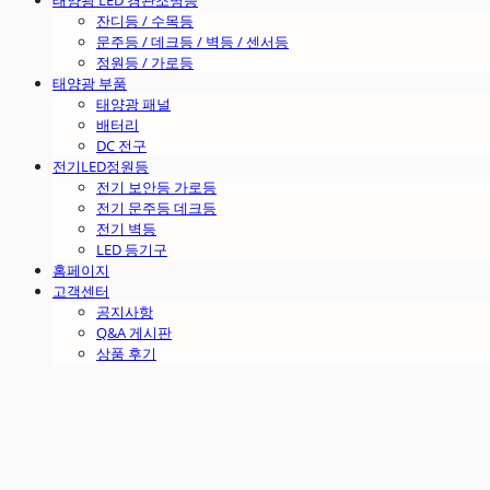
태양광 LED 경관조명등
잔디등 / 수목등
문주등 / 데크등 / 벽등 / 센서등
정원등 / 가로등
태양광 부품
태양광 패널
배터리
DC 전구
전기LED정원등
전기 보안등 가로등
전기 문주등 데크등
전기 벽등
LED 등기구
홈페이지
고객센터
공지사항
Q&A 게시판
상품 후기