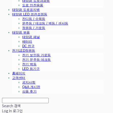
태양광 도로경광등
도로 안전용품
태양광 도로표지병
태양광 LED 경관조명등
잔디등 / 수목등
문주등 / 데크등 / 벽등 / 센서등
정원등 / 가로등
태양광 부품
태양광 패널
배터리
DC 전구
전기LED정원등
전기 보안등 가로등
전기 문주등 데크등
전기 벽등
LED 등기구
홈페이지
고객센터
공지사항
Q&A 게시판
상품 후기
Search
검색
Log In
로그인