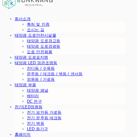
회사소개
특허 및 인증
오시는 길
태양광 도로안전시설물
태양광 도로경고등
태양광 도로경광등
도로 안전용품
태양광 도로표지병
태양광 LED 경관조명등
잔디등 / 수목등
문주등 / 데크등 / 벽등 / 센서등
정원등 / 가로등
태양광 부품
태양광 패널
배터리
DC 전구
전기LED정원등
전기 보안등 가로등
전기 문주등 데크등
전기 벽등
LED 등기구
홈페이지