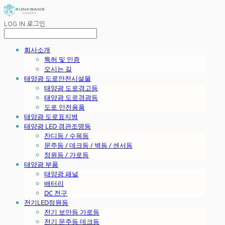
LOG IN
로그인
회사소개
특허 및 인증
오시는 길
태양광 도로안전시설물
태양광 도로경고등
태양광 도로경광등
도로 안전용품
태양광 도로표지병
태양광 LED 경관조명등
잔디등 / 수목등
문주등 / 데크등 / 벽등 / 센서등
정원등 / 가로등
태양광 부품
태양광 패널
배터리
DC 전구
전기LED정원등
전기 보안등 가로등
전기 문주등 데크등