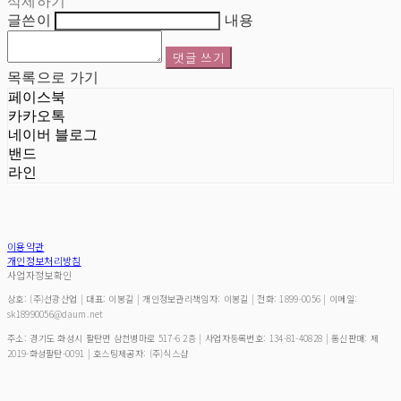
삭제하기
글쓴이
내용
댓글 쓰기
목록으로 가기
페이스북
카카오톡
네이버 블로그
밴드
라인
이용약관
개인정보처리방침
사업자정보확인
상호: (주)선광산업 | 대표: 이봉길 | 개인정보관리책임자: 이봉길 | 전화: 1899-0056 | 이메일:
sk18990056@daum.net
주소: 경기도 화성시 팔탄면 삼천병마로 517-6 2층 | 사업자등록번호:
134-81-40828
| 통신판매:
제
2019-화성팔탄-0091
| 호스팅제공자: (주)식스샵