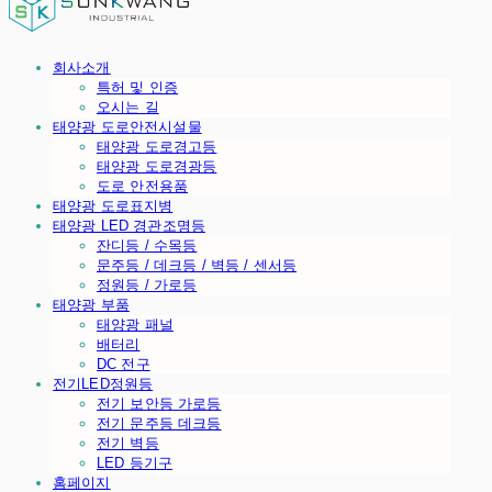
회사소개
특허 및 인증
오시는 길
태양광 도로안전시설물
태양광 도로경고등
태양광 도로경광등
도로 안전용품
태양광 도로표지병
태양광 LED 경관조명등
잔디등 / 수목등
문주등 / 데크등 / 벽등 / 센서등
정원등 / 가로등
태양광 부품
태양광 패널
배터리
DC 전구
전기LED정원등
전기 보안등 가로등
전기 문주등 데크등
전기 벽등
LED 등기구
홈페이지