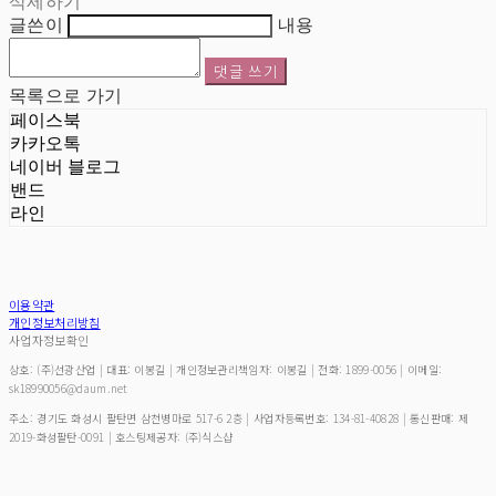
삭제하기
글쓴이
내용
댓글 쓰기
목록으로 가기
페이스북
카카오톡
네이버 블로그
밴드
라인
이용약관
개인정보처리방침
사업자정보확인
상호: (주)선광산업 | 대표: 이봉길 | 개인정보관리책임자: 이봉길 | 전화: 1899-0056 | 이메일:
sk18990056@daum.net
주소: 경기도 화성시 팔탄면 삼천병마로 517-6 2층 | 사업자등록번호:
134-81-40828
| 통신판매:
제
2019-화성팔탄-0091
| 호스팅제공자: (주)식스샵