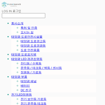
LOG IN
로그인
회사소개
특허 및 인증
오시는 길
태양광 도로안전시설물
태양광 도로경고등
태양광 도로경광등
도로 안전용품
태양광 도로표지병
태양광 LED 경관조명등
잔디등 / 수목등
문주등 / 데크등 / 벽등 / 센서등
정원등 / 가로등
태양광 부품
태양광 패널
배터리
DC 전구
전기LED정원등
전기 보안등 가로등
전기 문주등 데크등