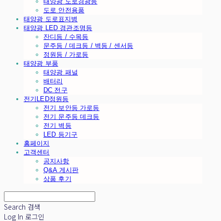
태양광 도로경광등
도로 안전용품
태양광 도로표지병
태양광 LED 경관조명등
잔디등 / 수목등
문주등 / 데크등 / 벽등 / 센서등
정원등 / 가로등
태양광 부품
태양광 패널
배터리
DC 전구
전기LED정원등
전기 보안등 가로등
전기 문주등 데크등
전기 벽등
LED 등기구
홈페이지
고객센터
공지사항
Q&A 게시판
상품 후기
Search
검색
Log In
로그인