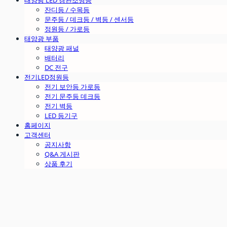
태양광 LED 경관조명등
잔디등 / 수목등
문주등 / 데크등 / 벽등 / 센서등
정원등 / 가로등
태양광 부품
태양광 패널
배터리
DC 전구
전기LED정원등
전기 보안등 가로등
전기 문주등 데크등
전기 벽등
LED 등기구
홈페이지
고객센터
공지사항
Q&A 게시판
상품 후기