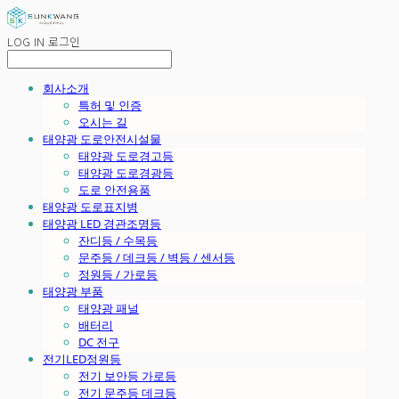
LOG IN
로그인
회사소개
특허 및 인증
오시는 길
태양광 도로안전시설물
태양광 도로경고등
태양광 도로경광등
도로 안전용품
태양광 도로표지병
태양광 LED 경관조명등
잔디등 / 수목등
문주등 / 데크등 / 벽등 / 센서등
정원등 / 가로등
태양광 부품
태양광 패널
배터리
DC 전구
전기LED정원등
전기 보안등 가로등
전기 문주등 데크등