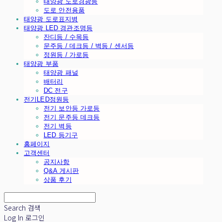
태양광 도로경광등
도로 안전용품
태양광 도로표지병
태양광 LED 경관조명등
잔디등 / 수목등
문주등 / 데크등 / 벽등 / 센서등
정원등 / 가로등
태양광 부품
태양광 패널
배터리
DC 전구
전기LED정원등
전기 보안등 가로등
전기 문주등 데크등
전기 벽등
LED 등기구
홈페이지
고객센터
공지사항
Q&A 게시판
상품 후기
Search
검색
Log In
로그인