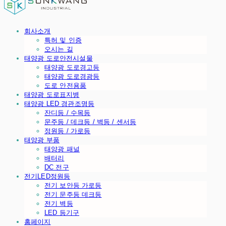
회사소개
특허 및 인증
오시는 길
태양광 도로안전시설물
태양광 도로경고등
태양광 도로경광등
도로 안전용품
태양광 도로표지병
태양광 LED 경관조명등
잔디등 / 수목등
문주등 / 데크등 / 벽등 / 센서등
정원등 / 가로등
태양광 부품
태양광 패널
배터리
DC 전구
전기LED정원등
전기 보안등 가로등
전기 문주등 데크등
전기 벽등
LED 등기구
홈페이지