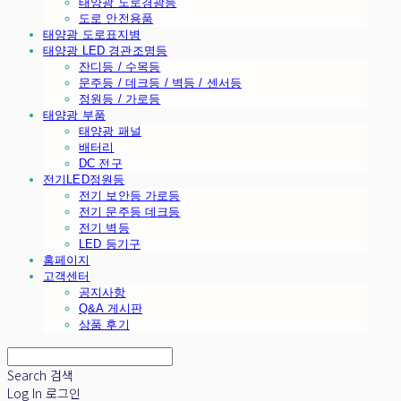
태양광 도로경광등
도로 안전용품
태양광 도로표지병
태양광 LED 경관조명등
잔디등 / 수목등
문주등 / 데크등 / 벽등 / 센서등
정원등 / 가로등
태양광 부품
태양광 패널
배터리
DC 전구
전기LED정원등
전기 보안등 가로등
전기 문주등 데크등
전기 벽등
LED 등기구
홈페이지
고객센터
공지사항
Q&A 게시판
상품 후기
Search
검색
Log In
로그인