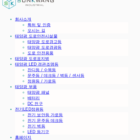
회사소개
특허 및 인증
오시는 길
태양광 도로안전시설물
태양광 도로경고등
태양광 도로경광등
도로 안전용품
태양광 도로표지병
태양광 LED 경관조명등
잔디등 / 수목등
문주등 / 데크등 / 벽등 / 센서등
정원등 / 가로등
태양광 부품
태양광 패널
배터리
DC 전구
전기LED정원등
전기 보안등 가로등
전기 문주등 데크등
전기 벽등
LED 등기구
홈페이지