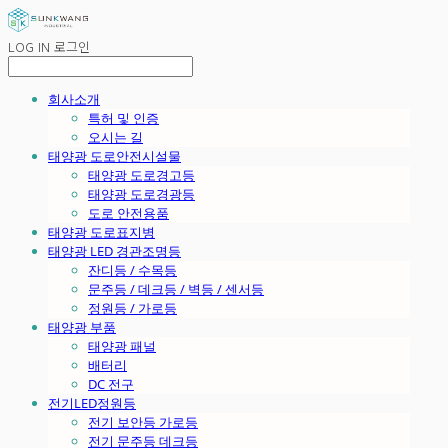
LOG IN
로그인
회사소개
특허 및 인증
오시는 길
태양광 도로안전시설물
태양광 도로경고등
태양광 도로경광등
도로 안전용품
태양광 도로표지병
태양광 LED 경관조명등
잔디등 / 수목등
문주등 / 데크등 / 벽등 / 센서등
정원등 / 가로등
태양광 부품
태양광 패널
배터리
DC 전구
전기LED정원등
전기 보안등 가로등
전기 문주등 데크등