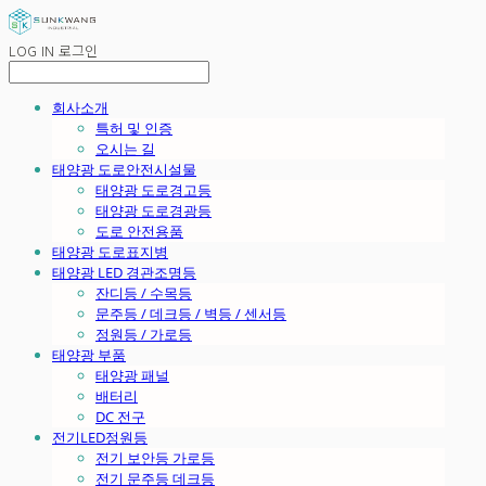
LOG IN
로그인
회사소개
특허 및 인증
오시는 길
태양광 도로안전시설물
태양광 도로경고등
태양광 도로경광등
도로 안전용품
태양광 도로표지병
태양광 LED 경관조명등
잔디등 / 수목등
문주등 / 데크등 / 벽등 / 센서등
정원등 / 가로등
태양광 부품
태양광 패널
배터리
DC 전구
전기LED정원등
전기 보안등 가로등
전기 문주등 데크등