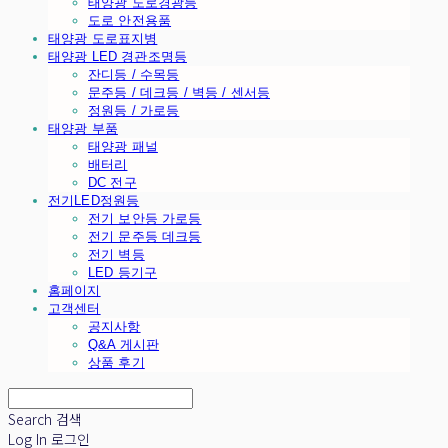
태양광 도로경광등
도로 안전용품
태양광 도로표지병
태양광 LED 경관조명등
잔디등 / 수목등
문주등 / 데크등 / 벽등 / 센서등
정원등 / 가로등
태양광 부품
태양광 패널
배터리
DC 전구
전기LED정원등
전기 보안등 가로등
전기 문주등 데크등
전기 벽등
LED 등기구
홈페이지
고객센터
공지사항
Q&A 게시판
상품 후기
Search
검색
Log In
로그인