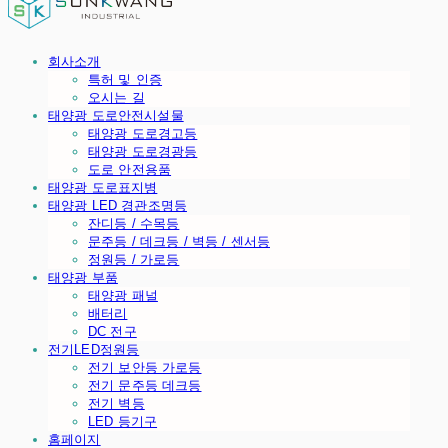
회사소개
특허 및 인증
오시는 길
태양광 도로안전시설물
태양광 도로경고등
태양광 도로경광등
도로 안전용품
태양광 도로표지병
태양광 LED 경관조명등
잔디등 / 수목등
문주등 / 데크등 / 벽등 / 센서등
정원등 / 가로등
태양광 부품
태양광 패널
배터리
DC 전구
전기LED정원등
전기 보안등 가로등
전기 문주등 데크등
전기 벽등
LED 등기구
홈페이지