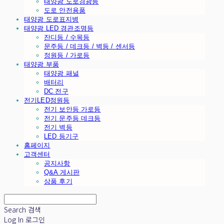
태양광 도로경광등
도로 안전용품
태양광 도로표지병
태양광 LED 경관조명등
잔디등 / 수목등
문주등 / 데크등 / 벽등 / 센서등
정원등 / 가로등
태양광 부품
태양광 패널
배터리
DC 전구
전기LED정원등
전기 보안등 가로등
전기 문주등 데크등
전기 벽등
LED 등기구
홈페이지
고객센터
공지사항
Q&A 게시판
상품 후기
Search
검색
Log In
로그인