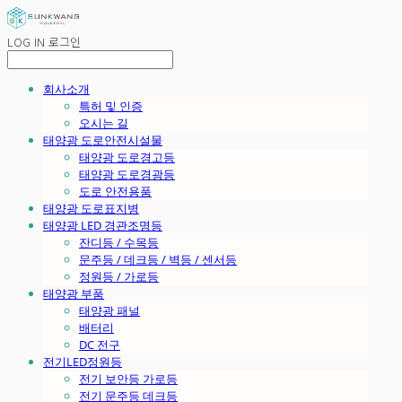
LOG IN
로그인
회사소개
특허 및 인증
오시는 길
태양광 도로안전시설물
태양광 도로경고등
태양광 도로경광등
도로 안전용품
태양광 도로표지병
태양광 LED 경관조명등
잔디등 / 수목등
문주등 / 데크등 / 벽등 / 센서등
정원등 / 가로등
태양광 부품
태양광 패널
배터리
DC 전구
전기LED정원등
전기 보안등 가로등
전기 문주등 데크등