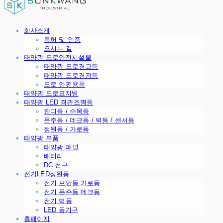
회사소개
특허 및 인증
오시는 길
태양광 도로안전시설물
태양광 도로경고등
태양광 도로경광등
도로 안전용품
태양광 도로표지병
태양광 LED 경관조명등
잔디등 / 수목등
문주등 / 데크등 / 벽등 / 센서등
정원등 / 가로등
태양광 부품
태양광 패널
배터리
DC 전구
전기LED정원등
전기 보안등 가로등
전기 문주등 데크등
전기 벽등
LED 등기구
홈페이지