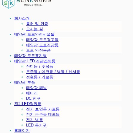
회사소개
특허 및 인증
오시는 길
태양광 도로안전시설물
태양광 도로경고등
태양광 도로경광등
도로 안전용품
태양광 도로표지병
태양광 LED 경관조명등
잔디등 / 수목등
문주등 / 데크등 / 벽등 / 센서등
정원등 / 가로등
태양광 부품
태양광 패널
배터리
DC 전구
전기LED정원등
전기 보안등 가로등
전기 문주등 데크등
전기 벽등
LED 등기구
홈페이지