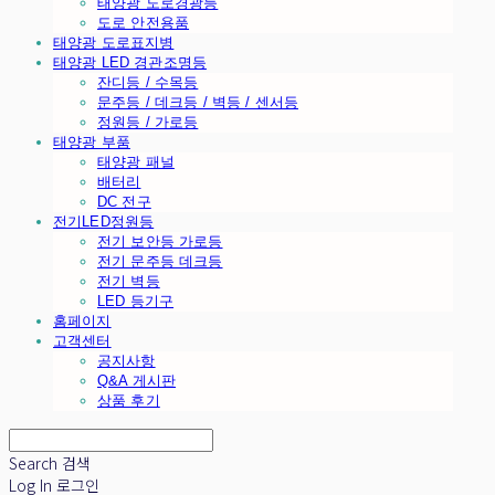
태양광 도로경광등
도로 안전용품
태양광 도로표지병
태양광 LED 경관조명등
잔디등 / 수목등
문주등 / 데크등 / 벽등 / 센서등
정원등 / 가로등
태양광 부품
태양광 패널
배터리
DC 전구
전기LED정원등
전기 보안등 가로등
전기 문주등 데크등
전기 벽등
LED 등기구
홈페이지
고객센터
공지사항
Q&A 게시판
상품 후기
Search
검색
Log In
로그인