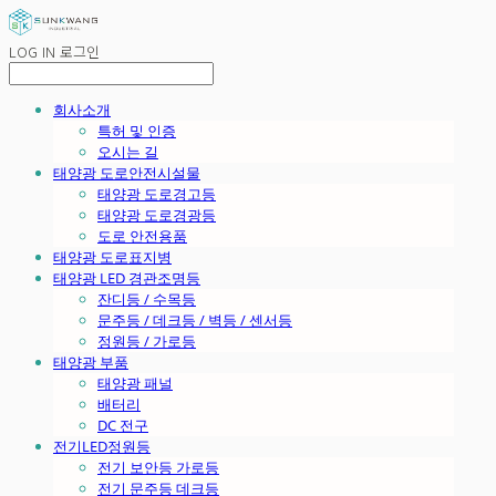
LOG IN
로그인
회사소개
특허 및 인증
오시는 길
태양광 도로안전시설물
태양광 도로경고등
태양광 도로경광등
도로 안전용품
태양광 도로표지병
태양광 LED 경관조명등
잔디등 / 수목등
문주등 / 데크등 / 벽등 / 센서등
정원등 / 가로등
태양광 부품
태양광 패널
배터리
DC 전구
전기LED정원등
전기 보안등 가로등
전기 문주등 데크등