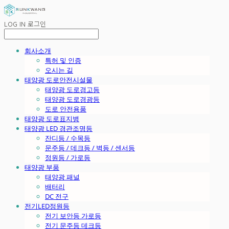
LOG IN
로그인
회사소개
특허 및 인증
오시는 길
태양광 도로안전시설물
태양광 도로경고등
태양광 도로경광등
도로 안전용품
태양광 도로표지병
태양광 LED 경관조명등
잔디등 / 수목등
문주등 / 데크등 / 벽등 / 센서등
정원등 / 가로등
태양광 부품
태양광 패널
배터리
DC 전구
전기LED정원등
전기 보안등 가로등
전기 문주등 데크등