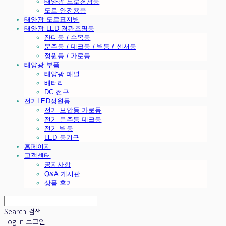
태양광 도로경광등
도로 안전용품
태양광 도로표지병
태양광 LED 경관조명등
잔디등 / 수목등
문주등 / 데크등 / 벽등 / 센서등
정원등 / 가로등
태양광 부품
태양광 패널
배터리
DC 전구
전기LED정원등
전기 보안등 가로등
전기 문주등 데크등
전기 벽등
LED 등기구
홈페이지
고객센터
공지사항
Q&A 게시판
상품 후기
Search
검색
Log In
로그인