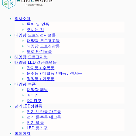
회사소개
특허 및 인증
오시는 길
태양광 도로안전시설물
태양광 도로경고등
태양광 도로경광등
도로 안전용품
태양광 도로표지병
태양광 LED 경관조명등
잔디등 / 수목등
문주등 / 데크등 / 벽등 / 센서등
정원등 / 가로등
태양광 부품
태양광 패널
배터리
DC 전구
전기LED정원등
전기 보안등 가로등
전기 문주등 데크등
전기 벽등
LED 등기구
홈페이지